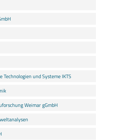
 GmbH
he Technologien und Systeme IKTS
nik
Bauforschung Weimar gGmbH
mweltanalysen
H