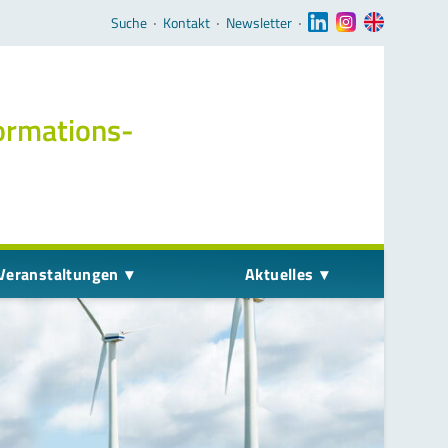
Navigation überspringen
Suche
‧
Kontakt
‧
Newsletter
‧
ormations­
Veranstaltungen
Aktuelles