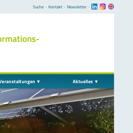
Navigation überspringen
Suche
‧
Kontakt
‧
Newsletter
‧
ormations­
Veranstaltungen
Aktuelles