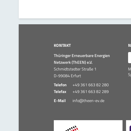
KONTAKT
N
E
Thüringer Erneuerbare Energien
Netzwerk (ThEEN) e.V.
Schmidtstedter Straße 1
M
S
D-99084 Erfurt
Telefon
+49 361 663 82 280
Telefax
+49 361 663 82 289
E-Mail
info@theen-ev.de