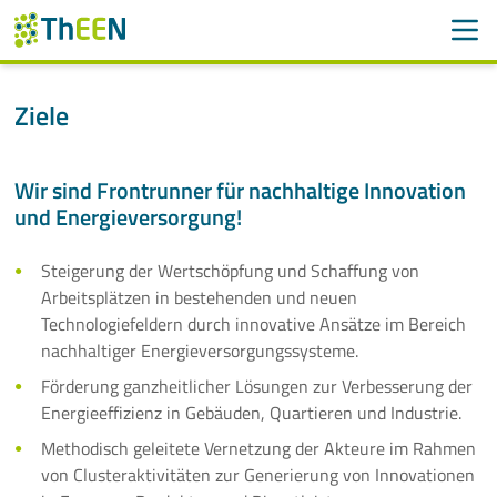
Men
Suchen
Suche
Ziele
Navigation überspringen
ThEEN
Wir sind Frontrunner für nachhaltige Innovation
Über uns
und Energieversorgung!
Ziele
Steigerung der Wertschöpfung und Schaffung von
Arbeitsplätzen in bestehenden und neuen
Vorstand
Technologiefeldern durch innovative Ansätze im Bereich
nachhaltiger Energieversorgungssysteme.
Geschäftsstelle
Förderung ganzheitlicher Lösungen zur Verbesserung der
Energieeffizienz in Gebäuden, Quartieren und Industrie.
Gremien
Methodisch geleitete Vernetzung der Akteure im Rahmen
von Clusteraktivitäten zur Generierung von Innovationen
Partner