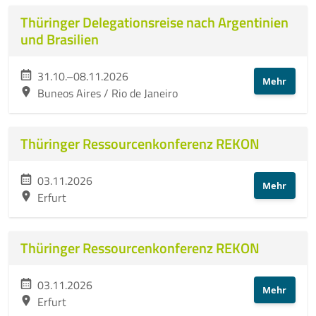
Thüringer Delegationsreise nach Argentinien
10 Jahre ThEEN-Jubiläum
und Brasilien
Auftaktveranstaltung Stakeholderprozess
31.10.–08.11.2026
Mehr
Buneos Aires / Rio de Janeiro
ThEEN-Fachforum
ThEEN-Innovationsdialog
Thüringer Ressourcenkonferenz REKON
ThEEN-Kongress
03.11.2026
Mehr
Erfurt
ThEEN-Talk
Politische Formate
Thüringer Ressourcenkonferenz REKON
Presseevents
03.11.2026
Mehr
Aktuelles
Erfurt