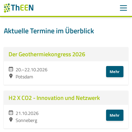
Men
Suchen
Suche
Aktuelle Termine im Überblick
Navigation überspringen
ThEEN
Der Geothermiekongress 2026
Services
Mitglieder
20.–22.10.2026
Mehr
Potsdam
Aktivitäten
H2 X CO2 - Innovation und Netzwerk
Veranstaltungen
21.10.2026
Aktuelle Termine
Mehr
Sonneberg
Thüringer Wärmetagung 2026