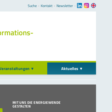
Navigation überspringen
Suche
‧
Kontakt
‧
Newsletter
‧
ormations­
Veranstaltungen
Aktuelles
MIT UNS DIE ENERGIEWENDE
GESTALTEN