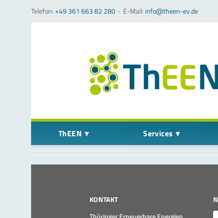
Telefon:
+49 361 663 82 280
‧
E-Mail:
info@theen-ev.de
Navigation überspringen
ThEEN
Services
KONTAKT
N
E
Thüringer Erneuerbare Energien