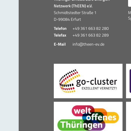
Netzwerk (ThEEN) e.V.
Schmidtstedter Straße 1
M
S
D-99084 Erfurt
Telefon
+49 361 663 82 280
Telefax
+49 361 663 82 289
E-Mail
info@theen-ev.de