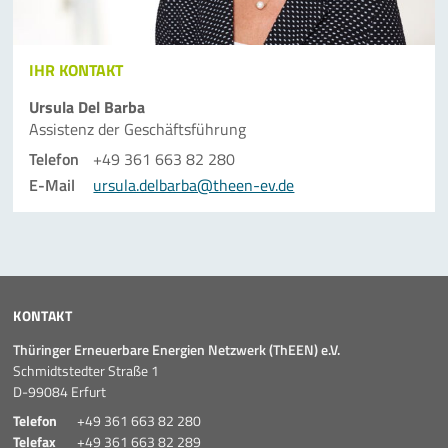
IHR KONTAKT
Ursula Del Barba
Assistenz der Geschäfts­führung
Telefon
+49 361 663 82 280
E-Mail
ursula.delbarba@theen-ev.de
KONTAKT
Thüringer Erneuerbare Energien Netzwerk (ThEEN) e.V.
Schmidtstedter Straße 1
D-99084 Erfurt
Telefon
+49 361 663 82 280
Telefax
+49 361 663 82 289