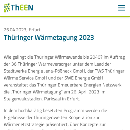
Men
Suchen
Suche
26.04.2023, Erfurt
Thüringer Wärmetagung 2023
Navigation überspringen
ThEEN
Services
Wie gelingt die Thüringer Wärmewende bis 2040? Im Auftrag
der 36 Thüringer Wärmeversorger unter dem Lead der
Mitglieder
Stadtwerke Energie Jena-Pößneck GmbH, der TWS Thüringer
Wärme Service GmbH und der SWE Energie GmbH
Aktivitäten
veranstaltet das Thüringer Erneuerbare Energien Netzwerk
die „Thüringer Wärmetagung“ am 26. April 2023 im
Veranstaltungen
Steigerwaldstadion, Parksaal
in Erfurt.
In dem hochkarätig besetzten Programm werden die
Aktuelle Termine
Ergebnisse der thüringenweiten Kooperation zur
Wärmenetzstrategie präsentiert, über Konzepte zur
Thüringer Wärmetagung 2026