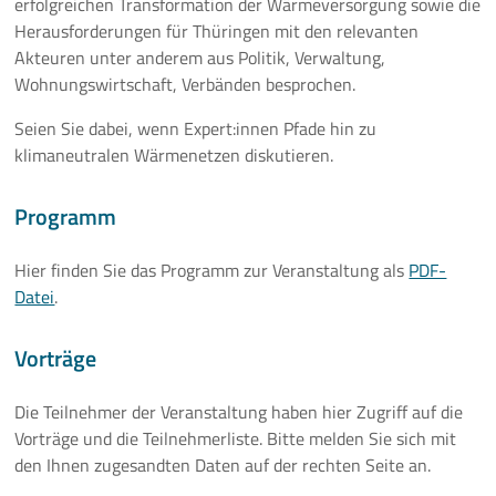
erfolgreichen Transformation der Wärmeversorgung sowie die
Herausforderungen für Thüringen mit den relevanten
10 Jahre ThEEN-Jubiläum
Akteuren unter anderem aus Politik, Verwaltung,
Wohnungswirtschaft, Verbänden besprochen.
Auftaktveranstaltung Stakeholderprozess
Seien Sie dabei, wenn Expert:innen Pfade hin zu
ThEEN-Fachforum
klimaneutralen Wärmenetzen diskutieren.
ThEEN-Innovationsdialog
Programm
ThEEN-Kongress
Hier finden Sie das Programm zur Veranstaltung als
PDF-
Datei
.
ThEEN-Talk
Vorträge
Politische Formate
Die Teilnehmer der Veranstaltung haben hier Zugriff auf die
Presseevents
Vorträge und die Teilnehmerliste. Bitte melden Sie sich mit
den Ihnen zugesandten Daten auf der rechten Seite an.
Aktuelles