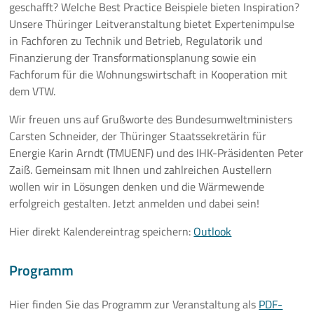
geschafft? Welche Best Practice Beispiele bieten Inspiration?
Unsere Thüringer Leitveranstaltung bietet Expertenimpulse
10 Jahre ThEEN-Jubiläum
in Fachforen zu Technik und Betrieb, Regulatorik und
Finanzierung der Transformationsplanung sowie ein
Auftaktveranstaltung Stakeholderprozess
Fachforum für die Wohnungswirtschaft in Kooperation mit
dem VTW.
ThEEN-Fachforum
Wir freuen uns auf Grußworte des Bundesumweltministers
ThEEN-Innovationsdialog
Carsten Schneider, der Thüringer Staatssekretärin für
Energie Karin Arndt (TMUENF) und des IHK-Präsidenten Peter
ThEEN-Kongress
Zaiß. Gemeinsam mit Ihnen und zahlreichen Austellern
wollen wir in Lösungen denken und die Wärmewende
ThEEN-Talk
erfolgreich gestalten. Jetzt anmelden und dabei sein!
Politische Formate
Hier direkt Kalendereintrag speichern:
Outlook
Presseevents
Programm
Aktuelles
Hier finden Sie das Programm zur Veranstaltung als
PDF-