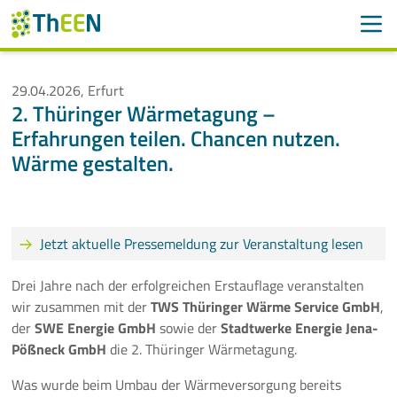
Men
Suchen
Suche
29.04.2026, Erfurt
2. Thüringer Wärmetagung –
Navigation überspringen
ThEEN
Erfahrungen teilen. Chancen nutzen.
Wärme gestalten.
Services
Mitglieder
Jetzt aktuelle Pressemeldung zur Veranstaltung lesen
Aktivitäten
Drei Jahre nach der erfolgreichen Erstauflage veranstalten
Veranstaltungen
wir zusammen mit der
TWS Thüringer Wärme Service GmbH
,
der
SWE Energie GmbH
sowie der
Stadtwerke Energie Jena-
Aktuelle Termine
Pößneck GmbH
die 2. Thüringer Wärmetagung.
Was wurde beim Umbau der Wärmeversorgung bereits
Thüringer Wärmetagung 2026