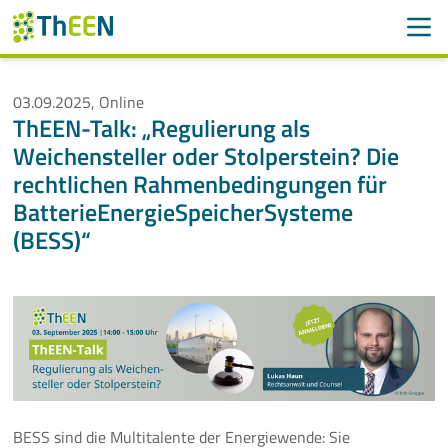
Men
Suchen
Suche
03.09.2025, Online
ThEEN-Talk: „Regulierung als
Navigation überspringen
ThEEN
Weichensteller oder Stolperstein? Die
rechtlichen Rahmenbedingungen für
Services
BatterieEnergieSpeicherSysteme
(BESS)“
Mitglieder
Aktivitäten
Veranstaltungen
Aktuelle Termine
Thüringer Wärmetagung 2026
BESS sind die Multitalente der Energiewende: Sie