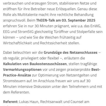
verbrauchen und erzeugen Strom, stabilisieren Netze und
10 Jahre ThEEN-Jubiläum
eröffnen für ihre Betreiber neue Erlösquellen. Genau diese
Rolle als Multitalente macht ihre rechtliche Behandlung
Auftaktveranstaltung Stakeholderprozess
anspruchsvoll. Beim
ThEEN-Talk am 03. September 2025
erfahren Sie in nur
30 Minuten prägnant, wie u.a. das EnWG,
EEG und StromStG gleichzeitig Türöffner und Stolperfalle sein
ThEEN-Fachforum
können – und wie Sie die Weichen frühzeitig auf
Wirtschaftlichkeit und Rechtssicherheit stellen.
ThEEN-Innovationsdialog
Dabei beleuchten wir die
Grundzüge des Netzanschlusses
–
ThEEN-Kongress
ob regulär, privilegiert oder flexibel –, erläutern die
Kalkulation von Baukostenzuschüssen
, stellen tragfähige
ThEEN-Talk
Vermarktungsoptionen
vor und zeigen praxiserprobte
Best-
Practice-Ansätze
zur Optimierung von Netzentgelten und
Politische Formate
Stromsteuern auf. Im Anschluss freuen wir uns auf 30
Minuten intensive Diskussion unter den Teilnehmern und mit
Presseevents
dem Referenten.
Aktuelles
Referent
: Lukas Haun, Rechtsanwalt und Counsel am