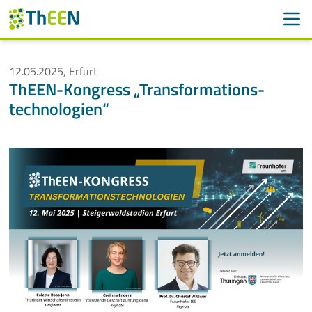
Men
Suchen
Suche
12.05.2025, Erfurt
ThEEN-Kongress „Transformations­
Navigation überspringen
ThEEN
technologien“
Services
Mitglieder
Aktivitäten
Veranstaltungen
Aktuelle Termine
Thüringer Wärmetagung 2026