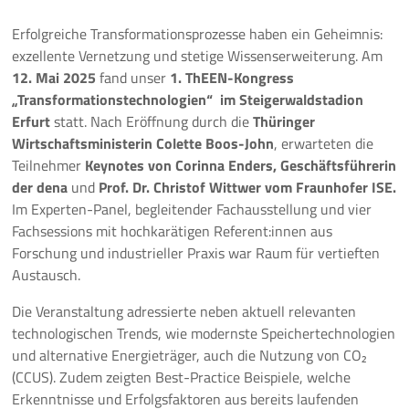
10 Jahre ThEEN-Jubiläum
Erfolgreiche Transformationsprozesse haben ein Geheimnis:
exzellente Vernetzung und stetige Wissenserweiterung. Am
12. Mai 2025
fand unser
1. ThEEN-Kongress
Auftaktveranstaltung Stakeholderprozess
„Transformationstechnologien“ im Steigerwaldstadion
Erfurt
statt. Nach Eröffnung durch die
Thüringer
ThEEN-Fachforum
Wirtschaftsministerin Colette Boos-John
, erwarteten die
Teilnehmer
Keynotes von Corinna Enders, Geschäftsführerin
ThEEN-Innovationsdialog
der dena
und
Prof. Dr. Christof Wittwer vom Fraunhofer ISE.
Im Experten-Panel, begleitender Fachausstellung und vier
ThEEN-Kongress
Fachsessions mit hochkarätigen Referent:innen aus
Forschung und industrieller Praxis war Raum für vertieften
ThEEN-Talk
Austausch.
Politische Formate
Die Veranstaltung adressierte neben aktuell relevanten
technologischen Trends, wie modernste Speichertechnologien
Presseevents
und alternative Energieträger, auch die Nutzung von CO₂
(CCUS). Zudem zeigten Best-Practice Beispiele, welche
Aktuelles
Erkenntnisse und Erfolgsfaktoren aus bereits laufenden