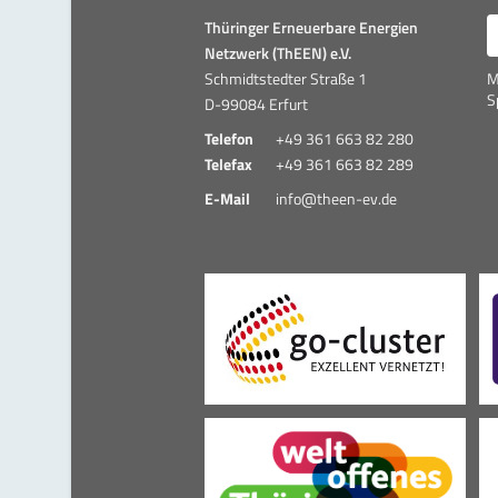
E
Thüringer Erneuerbare Energien
Netzwerk (ThEEN) e.V.
Schmidtstedter Straße 1
M
S
D-99084 Erfurt
Telefon
+49 361 663 82 280
Telefax
+49 361 663 82 289
E-Mail
info@theen-ev.de