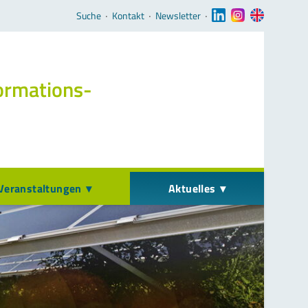
Navigation überspringen
Suche
‧
Kontakt
‧
Newsletter
‧
ormations­
Veranstaltungen
Aktuelles