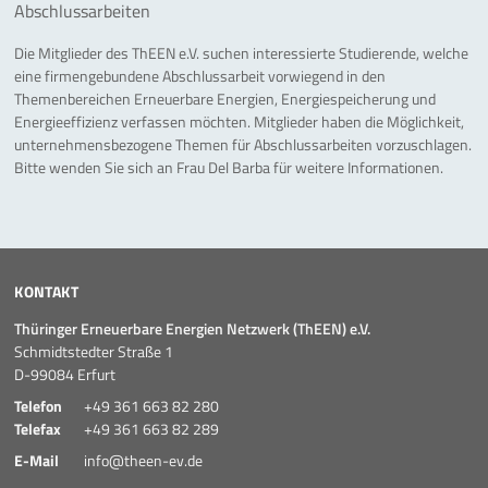
Abschlussarbeiten
Die Mitglieder des ThEEN e.V. suchen interessierte Studierende, welche
eine firmengebundene Abschlussarbeit vorwiegend in den
Themenbereichen Erneuerbare Energien, Energiespeicherung und
Energieeffizienz verfassen möchten. Mitglieder haben die Möglichkeit,
unternehmensbezogene Themen für Abschlussarbeiten vorzuschlagen.
Bitte wenden Sie sich an Frau Del Barba für weitere Informationen.
KONTAKT
Thüringer Erneuerbare Energien Netzwerk (ThEEN) e.V.
Schmidtstedter Straße 1
D-99084 Erfurt
Telefon
+49 361 663 82 280
Telefax
+49 361 663 82 289
E-Mail
info@theen-ev.de