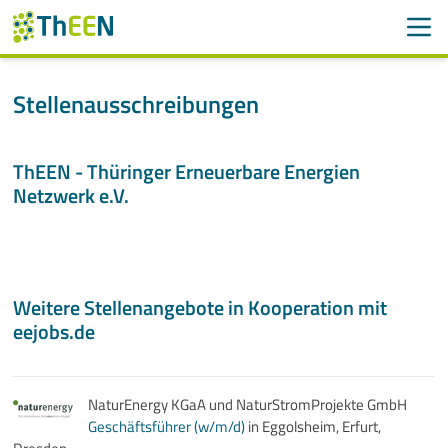
Men
Suchen
Suche
Stellenausschreibungen
Navigation überspringen
ThEEN
ThEEN - Thüringer Erneuerbare Energien
Services
Netzwerk e.V.
Mitglieder
Aktivitäten
Weitere Stellenangebote in Kooperation mit
eejobs.de
Veranstaltungen
Aktuelles
Meldungen