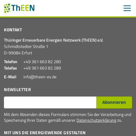
Men
Suchen
Suche
KONTAKT
Navigation überspringen
Thüringer Erneuerbare Energien Netzwerk (ThEEN) e.V.
ThEEN
Schmidtstedter Straße 1
D-99084 Erfurt
Über uns
Telefon
+49 361 663 82 280
Telefax
+49 361 663 82 289
Ziele
E-Mail
info@theen-ev.de
Vorstand
NEWSLETTER
E-Mail*
Geschäftsstelle
Abonnieren
Mit dem Absenden dieses Formulars stimmen Sie der Verarbeitung und
Gremien
Speicherung Ihrer Daten gemäß unserer
Datenschutzerklärung
zu.
Partner
MIT UNS DIE ENERGIEWENDE GESTALTEN