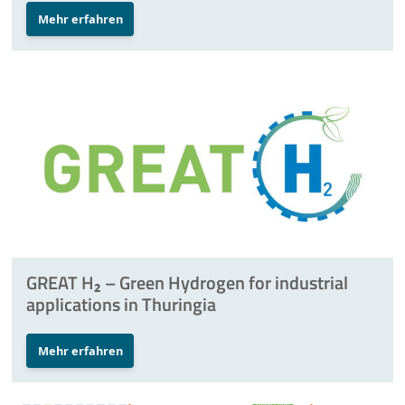
Mehr erfahren
ZO.RRO II – Zero Carbon Cross Energy System
Internationales
Task Forces
Veranstaltungen
Aktuelles
Mehr
GREAT H₂ – Green Hydrogen for industrial
applications in Thuringia
Mehr erfahren