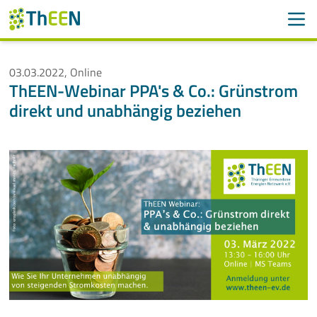
Men
Suchen
Suche
03.03.2022, Online
ThEEN-Webinar PPA's & Co.: Grünstrom
Navigation überspringen
ThEEN
direkt und unabhängig beziehen
Services
Mitglieder
Aktivitäten
Veranstaltungen
Aktuelle Termine
Thüringer Wärmetagung 2026