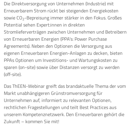
Die Direktversorgung von Unternehmen (Industrie) mit
Erneuerbarem Strom rückt bei steigenden Energiekosten
10 Jahre ThEEN-Jubiläum
sowie CO
-Bepreisung immer stärker in den Fokus. Großes
2
Potential sehen Expert:innen in direkten
Auftaktveranstaltung Stakeholderprozess
Stromlieferverträgen zwischen Unternehmen und Betreibern
von Erneuerbaren Energien (PPA’s: Power Purchase
ThEEN-Fachforum
Agreements). Neben den Optionen die Versorgung aus
eigenen Erneuerbaren Energien-Anlagen zu decken, bieten
ThEEN-Innovationsdialog
PPAs Optionen um Investitions- und Wartungskosten zu
sparen (on-site) sowie über Distanzen versorgt zu werden
ThEEN-Kongress
(off-site).
ThEEN-Talk
Das ThEEN-Webinar greift das brandaktuelle Thema der vom
Markt unabhängigeren Grünstromversorgung für
Politische Formate
Unternehmen auf, informiert zu relevanten Optionen,
rechtlichen Fragestellungen und teilt Best Practices aus
Presseevents
unserem Kompetenznetzwerk. Den Erneuerbaren gehört die
Zukunft – kommen Sie mit!
Aktuelles