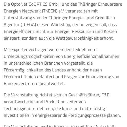
Die OptoNet CoOPTICS GmbH und das Thüringer Erneuerbare
10 Jahre ThEEN-Jubiläum
Energien Netzwerk (ThEEN) e.V. veranstalten mit
Unterstützung von der Thüringer Energie- und GreenTech
Auftaktveranstaltung Stakeholderprozess
Agentur (ThEGA) diesen Workshop, der aufzeigen soll, dass
Energieeffizienz nicht nur Energie, Ressourcen und Kosten
einspart, sondern auch die Wettbewerbsfähigkeit erhöht.
ThEEN-Fachforum
Mit Expertenvorträgen werden den Teilnehmern
ThEEN-Innovationsdialog
Umsetzungsmöglichkeiten von Energieeffizienzmaßnahmen
in unterschiedlichen Branchen vorgestellt, die
ThEEN-Kongress
Fördermöglichkeiten des Landes anhand der neuen
Förderrichtlinien erläutert und Fragen zur Finanzierung von
ThEEN-Talk
Bankenvertretern beantwortet.
Politische Formate
Die Veranstaltung richtet sich an Geschäftsführer, F&E-
Verantwortliche und Produktionsleiter von
Presseevents
Technologieunternehmen, die kurz- und mittelfristig
Investitionen in energiesparende Fertigungsprozesse planen.
Aktuelles
Die Veranstaltung wird in Kooperation mit JenaWirtschaft