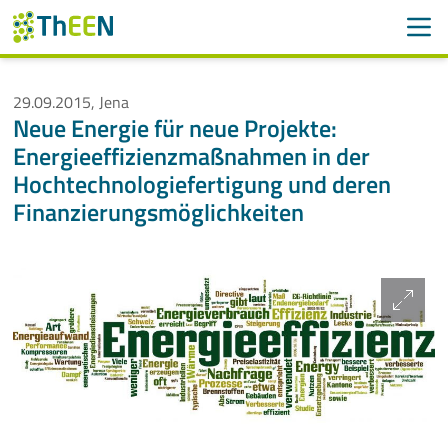
Men
Suchen
Suche
29.09.2015, Jena
Neue Energie für neue Projekte:
Navigation überspringen
ThEEN
Energieeffizienzmaßnahmen in der
Hochtechnologiefertigung und deren
Services
Finanzierungsmöglichkeiten
Mitglieder
Aktivitäten
Veranstaltungen
Aktuelle Termine
Thüringer Wärmetagung 2026