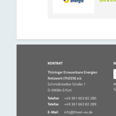
KONTAKT
N
E
Thüringer Erneuerbare Energien
Netzwerk (ThEEN) e.V.
Schmidtstedter Straße 1
M
S
D-99084 Erfurt
Telefon
+49 361 663 82 280
Telefax
+49 361 663 82 289
E-Mail
info@theen-ev.de