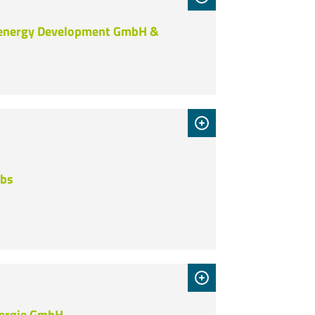
energy Development GmbH &
abs
ergie GmbH