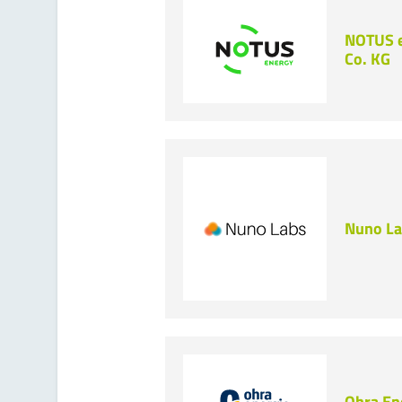
NOTUS 
Co. KG
Nuno L
Ohra En