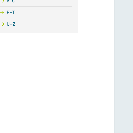
K–O
P–T
U–Z