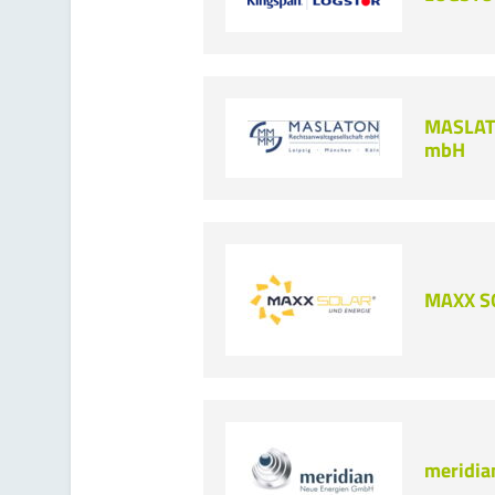
MASLATO
mbH
MAXX S
meridia