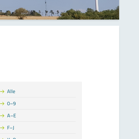
Alle
0–9
A–E
F–J