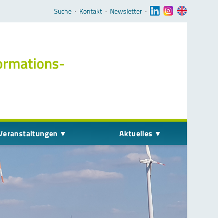
Navigation überspringen
Suche
‧
Kontakt
‧
Newsletter
‧
ormations­
Veranstaltungen
Aktuelles