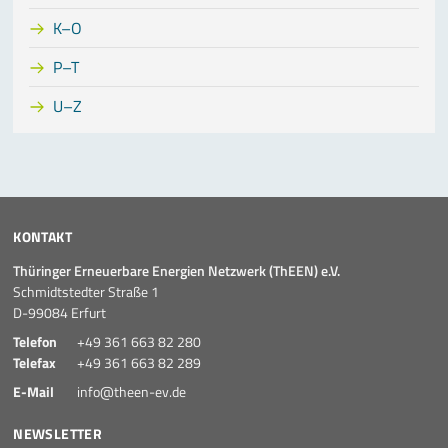
K–O
P–T
U–Z
KONTAKT
Thüringer Erneuerbare Energien Netzwerk (ThEEN) e.V.
Schmidtstedter Straße 1
D-99084 Erfurt
Telefon
+49 361 663 82 280
Telefax
+49 361 663 82 289
E-Mail
info@theen-ev.de
NEWSLETTER