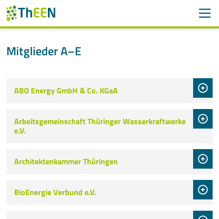
Men
Suchen
Suche
Mitglieder A–E
Navigation überspringen
ThEEN
ABO Energy GmbH & Co. KGaA
Services
Mitglieder
Arbeitsgemeinschaft Thüringer Wasserkraftwerke
e.V.
Mitglieder A-Z
Architektenkammer Thüringen
Mitglied werden
Kompetenzprofil
BioEnergie Verbund e.V.
Aktivitäten