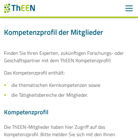
Men
Suchen
Suche
Kompetenzprofil der Mitglieder
Navigation überspringen
ThEEN
Finden Sie Ihren Experten, zukünftigen Forschungs- oder
Services
Geschäftspartner mit dem ThEEN Kompetenzprofil!
Mitglieder
Das Kompetenzprofil enthält:
die thematischen Kernkompetenzen sowie
Mitglieder A-Z
die Tätigkeitsbereiche der Mitglieder.
Mitglied werden
Kompetenzprofil
Kompetenzprofil
Die ThEEN-Mitglieder haben hier Zugriff auf das
Aktivitäten
Kompetenzprofil. Bitte melden Sie sich mit den Ihnen