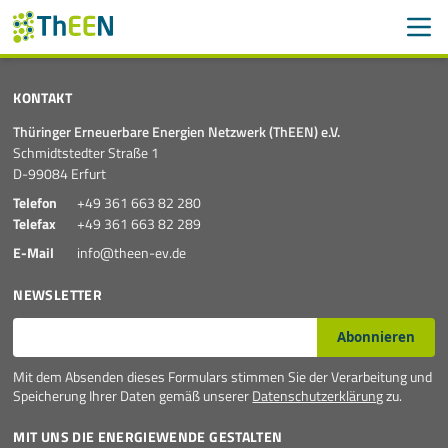
Men
Suchen
Suche
KONTAKT
Navigation überspringen
Thüringer Erneuerbare Energien Netzwerk (ThEEN) e.V.
ThEEN
Schmidtstedter Straße 1
D-99084 Erfurt
Services
Telefon
+49 361 663 82 280
Telefax
+49 361 663 82 289
Mitglieder
E-Mail
info@theen-ev.de
Aktivitäten
NEWSLETTER
E-Mail*
Veranstaltungen
Abonnieren
Mit dem Absenden dieses Formulars stimmen Sie der Verarbeitung und
Aktuelle Termine
Speicherung Ihrer Daten gemäß unserer
Datenschutzerklärung
zu.
Thüringer Wärmetagung 2026
MIT UNS DIE ENERGIEWENDE GESTALTEN