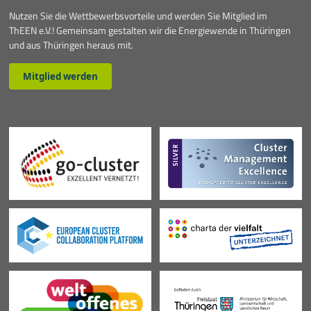
Nutzen Sie die Wettbewerbsvorteile und werden Sie Mitglied im
10 Jahre ThEEN-Jubiläum
ThEEN e.V.! Gemeinsam gestalten wir die Energiewende in Thüringen
und aus Thüringen heraus mit.
Auftaktveranstaltung Stakeholderprozess
Mitglied werden
ThEEN-Fachforum
ThEEN-Innovationsdialog
ThEEN-Kongress
ThEEN-Talk
Politische Formate
Presseevents
Aktuelles