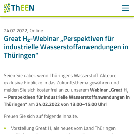
Men
Suchen
Suche
24.02.2022, Online
Great H₂-Webinar „Perspektiven für
Navigation überspringen
ThEEN
industrielle Wasserstoffanwendungen in
Thüringen“
Services
Mitglieder
Seien Sie dabei, wenn Thüringens Wasserstoff-Akteure
exklusive Einblicke in das Zukunftsthema gewähren und
Aktivitäten
melden Sie sich kostenfrei an zu unserem
Webinar „Great H
₂
– Perspektiven für industrielle Wasserstoffanwendungen in
Veranstaltungen
Thüringen“
am
24.02.2022
von 13:00–15:00 Uhr
!
Aktuelle Termine
Freuen Sie sich auf folgende Inhalte:
Vorstellung Great H
als neues vom Land Thüringen
Thüringer Wärmetagung 2026
₂