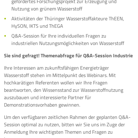
gefördertes Forschungsprojekt zur Erzeugung und
Nutzung von grünem Wasserstoff
10 Jahre ThEEN-Jubiläum
Aktivitäten der Thüringer Wasserstoffakteure ThEEN,
HySON, IKTS und ThEGA
Auftaktveranstaltung Stakeholderprozess
Q&A-Session für Ihre individuellen Fragen zu
ThEEN-Fachforum
industriellen Nutzungsmöglichkeiten von Wasserstoff
Sie sind gefragt! Themenabfrage für Q&A-Session Industrie
ThEEN-Innovationsdialog
Ihre Interessen am zukunftsfähigen Energieträger
ThEEN-Kongress
Wasserstoff stehen im Mittelpunkt des Webinars. Mit
hochkarätigen Referenten wollen wir Ihre Fragen
ThEEN-Talk
beantworten, den Wissensstand zur Wasserstoffnutzung
auszubauen und interessierte Partner für
Politische Formate
Demonstrationsvorhaben gewinnen.
Presseevents
Um den verfügbaren zeitlichen Rahmen der geplanten Q&A-
Session optimal zu nutzen, bitten wir Sie uns im Zuge der
Aktuelles
Anmeldung Ihre wichtigsten Themen und Fragen zu