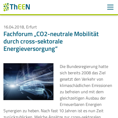
Men
Suchen
Suche
16.04.2018, Erfurt
Fachforum „CO2-neutrale Mobilität
Navigation überspringen
ThEEN
durch cross-sektorale
Energieversorgung“
Services
Mitglieder
Die Bundesregierung hatte
sich bereits 2008 das Ziel
Aktivitäten
gesetzt den Verkehr von
klimaschädlichen Emissionen
Veranstaltungen
zu befreien und mit dem
gleichzeitigen Ausbau der
Aktuelle Termine
Erneuerbaren Energien
Synergien zu heben. Nach fast 10 Jahren ist es nun Zeit
Thüringer Wärmetagung 2026
zurückzublicken. Welche Ansätze zur cross-sektoralen