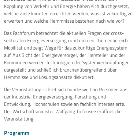
Kopplung von Verkehr und Energie haben sich durchgesetzt,
10 Jahre ThEEN-Jubiläum
welche Ziele konnten erreichten werden, was ist zukünftig zu
erwarten und welche Hemmnisse bestehen nach wie vor?
Auftaktveranstaltung Stakeholderprozess
Das Fachforum betrachtet die aktuellen Fragen der cross-
sektoralen Energieversorgung rund um den Themenbereich
ThEEN-Fachforum
Mobilität und zeigt Wege für das zukünftige Energiesystem
auf. Aus Sicht der Energieversorger, der Hersteller und der
ThEEN-Innovationsdialog
Kommunen werden Technologien der Systemverknüpfungen
dargestellt und schließlich branchenübergreifend über
ThEEN-Kongress
Hemmnisse und Lösungsansätze diskutiert.
ThEEN-Talk
Die Veranstaltung richtet sich bundesweit an Personen aus
der Industrie, Energieversorgung, Forschung und
Politische Formate
Entwicklung, Hochschulen sowie an fachlich Interessierte.
Der Wirtschaftsminister Wolfgang Tiefensee eröffnet die
Presseevents
Veranstaltung.
Aktuelles
Programm