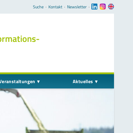
Navigation überspringen
Suche
‧
Kontakt
‧
Newsletter
‧
ormations­
Veranstaltungen
Aktuelles