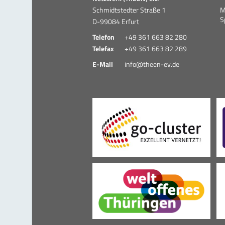
Schmidtstedter Straße 1
M
S
D-99084 Erfurt
Telefon
+49 361 663 82 280
Telefax
+49 361 663 82 289
E-Mail
info@theen-ev.de