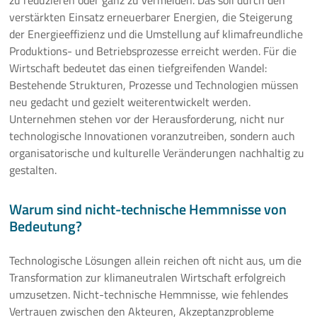
zu reduzieren oder ganz zu vermeiden. Das soll durch den
verstärkten Einsatz erneuerbarer Energien, die Steigerung
ZO.RRO II – Zero Carbon Cross Energy System
der Energieeffizienz und die Umstellung auf klimafreundliche
Produktions- und Betriebsprozesse erreicht werden. Für die
Internationales
Wirtschaft bedeutet das einen tiefgreifenden Wandel:
Bestehende Strukturen, Prozesse und Technologien müssen
Task Forces
neu gedacht und gezielt weiterentwickelt werden.
Unternehmen stehen vor der Herausforderung, nicht nur
Veranstaltungen
technologische Innovationen voranzutreiben, sondern auch
organisatorische und kulturelle Veränderungen nachhaltig zu
Aktuelles
gestalten.
Mehr
Warum sind nicht-technische Hemmnisse von
Bedeutung?
Technologische Lösungen allein reichen oft nicht aus, um die
Transformation zur klimaneutralen Wirtschaft erfolgreich
umzusetzen. Nicht-technische Hemmnisse, wie fehlendes
Vertrauen zwischen den Akteuren, Akzeptanzprobleme