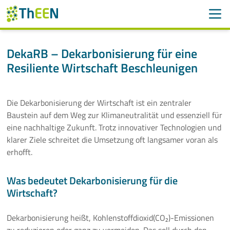
Men
Suchen
Suche
DekaRB – Dekarbonisierung für eine
Resiliente Wirtschaft Beschleunigen
Navigation überspringen
ThEEN
Services
Die Dekarbonisierung der Wirtschaft ist ein zentraler
Baustein auf dem Weg zur Klimaneutralität und essenziell für
Mitglieder
eine nachhaltige Zukunft. Trotz innovativer Technologien und
klarer Ziele schreitet die Umsetzung oft langsamer voran als
Aktivitäten
erhofft.
Projekte
Was bedeutet Dekarbonisierung für die
Wirtschaft?
Nordthüringen Regenerativ
DekaRB – Dekarbonisierung für eine Resiliente Wirtschaft
Dekarbonisierung heißt, Kohlenstoffdioxid(CO₂)-Emissionen
Beschleunigen