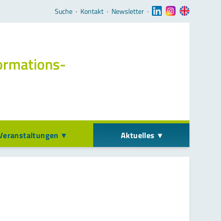
Navigation überspringen
Suche
‧
Kontakt
‧
Newsletter
‧
ormations­
Veranstaltungen
Aktuelles