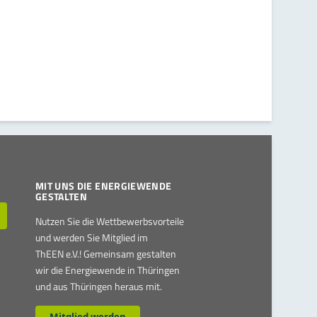
MIT UNS DIE ENERGIEWENDE
GESTALTEN
Nutzen Sie die Wettbewerbsvorteile
und werden Sie Mitglied im
ThEEN e.V.! Gemeinsam gestalten
wir die Energiewende in Thüringen
und aus Thüringen heraus mit.