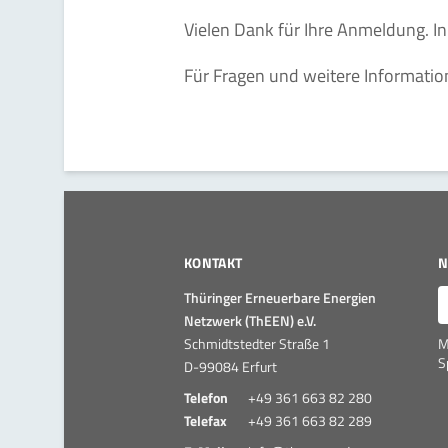
Vielen Dank für Ihre Anmeldung. In
Für Fragen und weitere Informatio
KONTAKT
N
E
Thüringer Erneuerbare Energien
Netzwerk (ThEEN) e.V.
Schmidtstedter Straße 1
M
S
D-99084 Erfurt
Telefon
+49 361 663 82 280
Telefax
+49 361 663 82 289