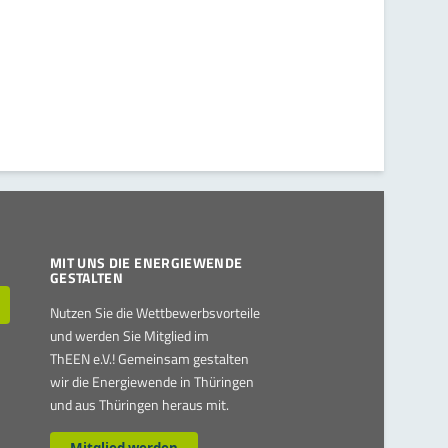
MIT UNS DIE ENERGIEWENDE
GESTALTEN
Nutzen Sie die Wettbewerbsvorteile
und werden Sie Mitglied im
ThEEN e.V.! Gemeinsam gestalten
wir die Energiewende in Thüringen
und aus Thüringen heraus mit.