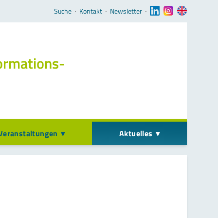
Navigation überspringen
Suche
‧
Kontakt
‧
Newsletter
‧
ormations­
Veranstaltungen
Aktuelles