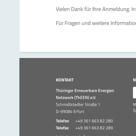
Vielen Dank für Ihre Anmeldung. In
Für Fragen und weitere Informatio
KONTAKT
N
E
Thüringer Erneuerbare Energien
Netzwerk (ThEEN) e.V.
Schmidtstedter Straße 1
M
S
D-99084 Erfurt
Telefon
+49 361 663 82 280
Telefax
+49 361 663 82 289