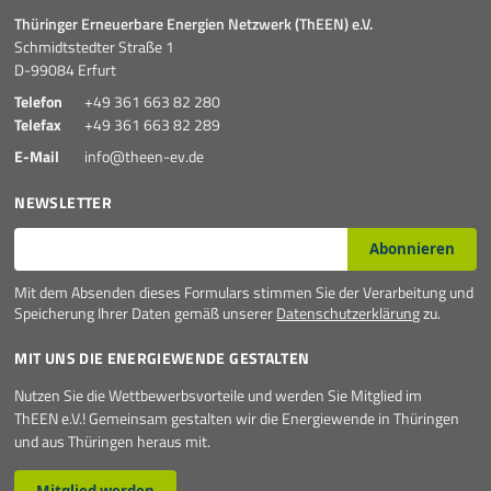
Thüringer Erneuerbare Energien Netzwerk (ThEEN) e.V.
Mehr
Schmidtstedter Straße 1
D-99084 Erfurt
Telefon
+49 361 663 82 280
Telefax
+49 361 663 82 289
E-Mail
info@theen-ev.de
NEWSLETTER
E-Mail*
Abonnieren
Mit dem Absenden dieses Formulars stimmen Sie der Verarbeitung und
Speicherung Ihrer Daten gemäß unserer
Datenschutzerklärung
zu.
MIT UNS DIE ENERGIEWENDE GESTALTEN
Nutzen Sie die Wettbewerbsvorteile und werden Sie Mitglied im
ThEEN e.V.! Gemeinsam gestalten wir die Energiewende in Thüringen
und aus Thüringen heraus mit.
Mitglied werden