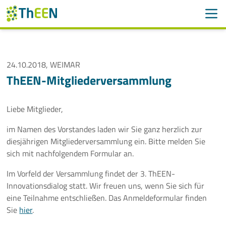
Men
Suchen
Suche
Navigation überspringen
24.10.2018, WEIMAR
ThEEN
ThEEN-Mitgliederversammlung
Services
Liebe Mitglieder,
Mitglieder
im Namen des Vorstandes laden wir Sie ganz herzlich zur
diesjährigen Mitgliederversammlung ein. Bitte melden Sie
Aktivitäten
sich mit nachfolgendem Formular an.
Veranstaltungen
Im Vorfeld der Versammlung findet der 3. ThEEN-
Innovationsdialog statt. Wir freuen uns, wenn Sie sich für
Aktuelle Termine
eine Teilnahme entschließen. Das Anmeldeformular finden
Sie
hier
.
Thüringer Wärmetagung 2026