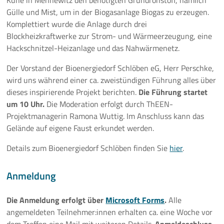
Kühe in Mennewitz den benötigten Grundrohstoff, nämlich
Gülle und Mist, um in der Biogasanlage Biogas zu erzeugen.
10 Jahre ThEEN-Jubiläum
Komplettiert wurde die Anlage durch drei
Blockheizkraftwerke zur Strom- und Wärmeerzeugung, eine
Auftaktveranstaltung Stakeholderprozess
Hackschnitzel-Heizanlage und das Nahwärmenetz.
ThEEN-Fachforum
Der Vorstand der Bioenergiedorf Schlöben eG, Herr Perschke,
wird uns während einer ca. zweistündigen Führung alles über
ThEEN-Innovationsdialog
dieses inspirierende Projekt berichten.
Die Führung startet
um 10 Uhr.
Die Moderation erfolgt durch ThEEN-
ThEEN-Kongress
Projektmanagerin Ramona Wuttig.
Im Anschluss kann das
Gelände auf eigene Faust erkundet werden.
ThEEN-Talk
Details zum Bioenergiedorf Schlöben finden Sie
hier
.
Politische Formate
Anmeldung
Presseevents
Die Anmeldung erfolgt über
Microsoft Forms
.
Alle
Aktuelles
angemeldeten Teilnehmer:innen erhalten ca. eine Woche vor