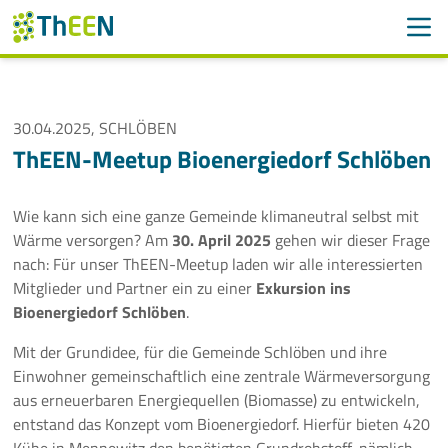
Men
Suchen
Suche
Navigation überspringen
30.04.2025, SCHLÖBEN
ThEEN
ThEEN-Meetup Bioenergiedorf Schlöben
Services
Wie kann sich eine ganze Gemeinde klimaneutral selbst mit
Mitglieder
Wärme versorgen? Am
30. April 2025
gehen wir dieser Frage
nach: Für unser ThEEN-Meetup laden wir alle interessierten
Aktivitäten
Mitglieder und Partner ein zu einer
Exkursion ins
Bioenergiedorf Schlöben
.
Veranstaltungen
Mit der Grundidee, für die Gemeinde Schlöben und ihre
Einwohner gemeinschaftlich eine zentrale Wärmeversorgung
Aktuelle Termine
aus erneuerbaren Energiequellen (Biomasse) zu entwickeln,
entstand das Konzept vom Bioenergiedorf. Hierfür bieten 420
Thüringer Wärmetagung 2026