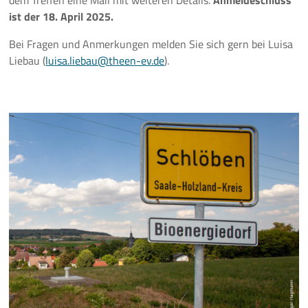
dem Treffen eine Mail mit weiteren Details.
Anmeldeschluss
ist der 18. April 2025.
Mehr
Bei Fragen und Anmerkungen melden Sie sich gern bei Luisa
Liebau (
luisa.liebau@theen-ev.de
).