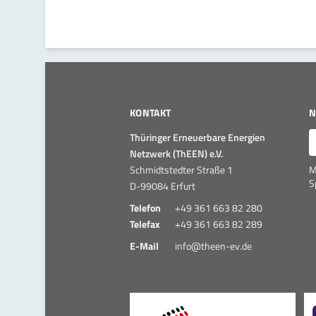
KONTAKT
N
E
Thüringer Erneuerbare Energien
Netzwerk (ThEEN) e.V.
Schmidtstedter Straße 1
M
S
D-99084 Erfurt
Telefon
+49 361 663 82 280
Telefax
+49 361 663 82 289
E-Mail
info@theen-ev.de