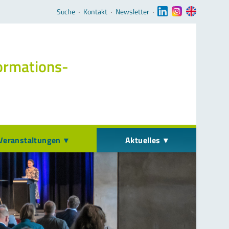
Navigation überspringen
Suche
‧
Kontakt
‧
Newsletter
‧
ormations­
Veranstaltungen
Aktuelles