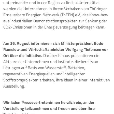
untereinander und in der Region zu finden. Unterstützt
werden die Unternehmen in ihrem Vorhaben vom Thüringer
10 Jahre ThEEN-Jubiläum
Erneuerbare Energien Netzwerk (ThEEN) e.V., das Know-how
aus industriellen Demonstrationsprojekten zur Senkung der
Auftaktveranstaltung Stakeholderprozess
CO2-Emissionen in der Energieversorgung beitragen kann.
ThEEN-Fachforum
Am 26. August informieren sich Ministerpräsident Bodo
ThEEN-Innovationsdialog
Ramelow und Wirtschaftsminister Wolfgang Tiefensee vor
Ort über die Initiative.
Darüber hinaus präsentieren die
ThEEN-Kongress
Akteure der Unternehmen und Institute, die bereits an
Lösungen auf Basis von Wasserstoff, Batterien,
ThEEN-Talk
regenerativen Energiequellen und intelligenten
Stoffstromprojekten arbeiten, ihre Ideen in einer interaktiven
Politische Formate
Ausstellung.
Presseevents
Wir laden Pressevertreter:innen herzlich ein, an der
Aktuelles
Vorstellung teilzunehmen und freuen uns über Ihre