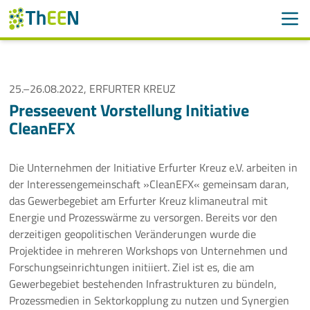
Men
Suchen
Suche
Navigation überspringen
25.–26.08.2022, ERFURTER KREUZ
ThEEN
Presseevent Vorstellung Initiative
CleanEFX
Services
Mitglieder
Die Unternehmen der Initiative Erfurter Kreuz e.V. arbeiten in
der Interessengemeinschaft »CleanEFX« gemeinsam daran,
Aktivitäten
das Gewerbegebiet am Erfurter Kreuz klimaneutral mit
Energie und Prozesswärme zu versorgen. Bereits vor den
Veranstaltungen
derzeitigen geopolitischen Veränderungen wurde die
Projektidee in mehreren Workshops von Unternehmen und
Aktuelle Termine
Forschungseinrichtungen initiiert. Ziel ist es, die am
Gewerbegebiet bestehenden Infrastrukturen zu bündeln,
Prozessmedien in Sektorkopplung zu nutzen und Synergien
Thüringer Wärmetagung 2026