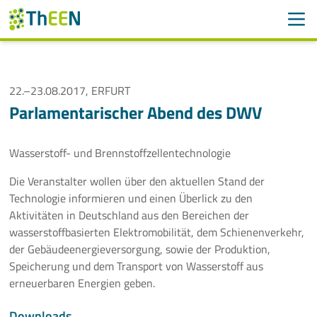
Men
Suchen
Suche
Navigation überspringen
22.–23.08.2017, ERFURT
ThEEN
Parlamentarischer Abend des DWV
Services
Wasserstoff- und Brennstoffzellentechnologie
Mitglieder
Die Veranstalter wollen über den aktuellen Stand der
Technologie informieren und einen Überlick zu den
Aktivitäten
Aktivitäten in Deutschland aus den Bereichen der
wasserstoffbasierten Elektromobilität, dem Schienenverkehr,
Veranstaltungen
der Gebäudeenergieversorgung, sowie der Produktion,
Speicherung und dem Transport von Wasserstoff aus
Aktuelle Termine
erneuerbaren Energien geben.
Thüringer Wärmetagung 2026
Downloads