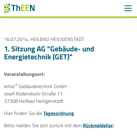
Men
Suchen
Suche
Navigation überspringen
16.07.2014, HEILBAD HEILIGENSTADT
ThEEN
1. Sitzung AG "Gebäude- und
Energietechnik (GET)"
Services
Mitglieder
Veranstaltungsort:
®
leitec
Gebäudetechnik GmbH
Aktivitäten
Josef-Rodenstock-Straße 11
37308 Heilbad Heiligenstadt
Veranstaltungen
Hier finden Sie die
Tagesordnung
.
Aktuelle Termine
Bitte melden Sie sich zurück mit dem
Rückmeldefax
!
Thüringer Wärmetagung 2026