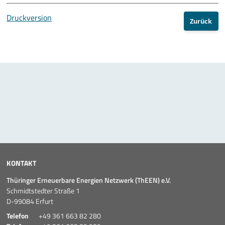
Druckversion
10 Jahre ThEEN-Jubiläum
Zurück
Auftaktveranstaltung Stakeholderprozess
ThEEN-Fachforum
ThEEN-Innovationsdialog
ThEEN-Kongress
ThEEN-Talk
KONTAKT
Politische Formate
Thüringer Erneuerbare Energien Netzwerk (ThEEN) e.V.
Presseevents
Schmidtstedter Straße 1
D-99084 Erfurt
Aktuelles
Telefon
+49 361 663 82 280