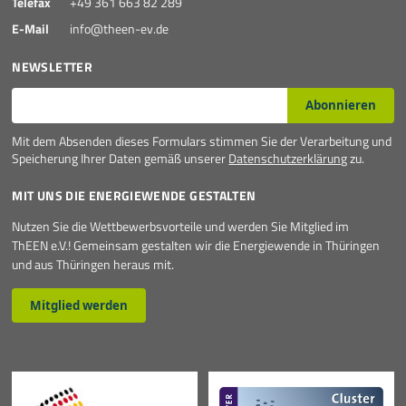
Telefax
+49 361 663 82 289
Mehr
E-Mail
info@theen-ev.de
NEWSLETTER
E-Mail*
Abonnieren
Mit dem Absenden dieses Formulars stimmen Sie der Verarbeitung und
Speicherung Ihrer Daten gemäß unserer
Datenschutzerklärung
zu.
MIT UNS DIE ENERGIEWENDE GESTALTEN
Nutzen Sie die Wettbewerbsvorteile und werden Sie Mitglied im
ThEEN e.V.! Gemeinsam gestalten wir die Energiewende in Thüringen
und aus Thüringen heraus mit.
Mitglied werden