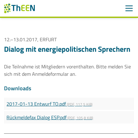
Men
Suchen
Suche
Navigation überspringen
12.–13.01.2017, ERFURT
ThEEN
Dialog mit energiepolitischen Sprechern
Services
Die Teilnahme ist Mitgliedern vorenthalten. Bitte melden Sie
Mitglieder
sich mit dem Anmeldeformular an.
Aktivitäten
Downloads
Veranstaltungen
2017-01-13 Entwurf TO.pdf
(
PDF
,
117,5 KiB
)
Rückmeldefax Dialog ESP.pdf
(
PDF
,
105,8 KiB
)
Aktuelle Termine
Thüringer Wärmetagung 2026