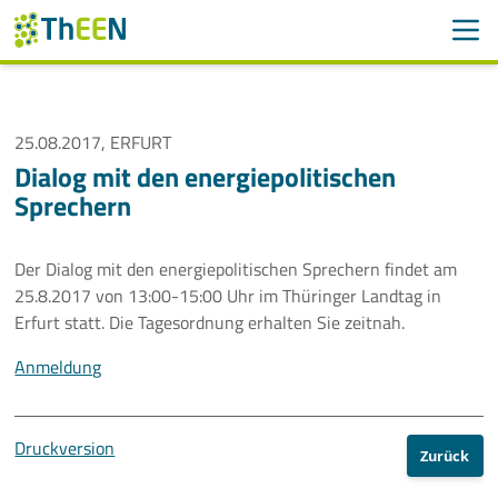
Men
Suchen
Suche
Navigation überspringen
25.08.2017, ERFURT
ThEEN
Dialog mit den energiepolitischen
Sprechern
Services
Mitglieder
Der Dialog mit den energiepolitischen Sprechern findet am
25.8.2017 von 13:00-15:00 Uhr im Thüringer Landtag in
Aktivitäten
Erfurt statt. Die Tagesordnung erhalten Sie zeitnah.
Anmeldung
Veranstaltungen
Aktuelle Termine
Druckversion
Zurück
Thüringer Wärmetagung 2026