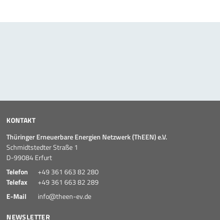
10 Jahre ThEEN-Jubiläum
Auftaktveranstaltung Stakeholderprozess
ThEEN-Fachforum
ThEEN-Innovationsdialog
ThEEN-Kongress
KONTAKT
Thüringer Erneuerbare Energien Netzwerk (ThEEN) e.V.
ThEEN-Talk
Schmidtstedter Straße 1
D-99084 Erfurt
Politische Formate
Telefon
+49 361 663 82 280
Telefax
+49 361 663 82 289
Presseevents
E-Mail
info@theen-ev.de
Aktuelles
NEWSLETTER