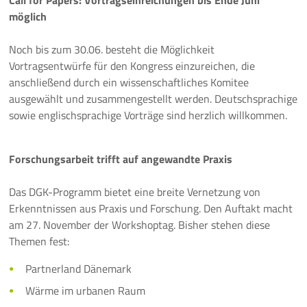
Call for Papers: Vortragseinreichungen bis Ende Juni
möglich
10 Jahre ThEEN-Jubiläum
Noch bis zum 30.06. besteht die Möglichkeit
Auftaktveranstaltung Stakeholderprozess
Vortragsentwürfe für den Kongress einzureichen, die
anschließend durch ein wissenschaftliches Komitee
ThEEN-Fachforum
ausgewählt und zusammengestellt werden. Deutschsprachige
sowie englischsprachige Vorträge sind herzlich willkommen.
ThEEN-Innovationsdialog
ThEEN-Kongress
Forschungsarbeit trifft auf angewandte Praxis
Das DGK-Programm bietet eine breite Vernetzung von
ThEEN-Talk
Erkenntnissen aus Praxis und Forschung. Den Auftakt macht
am 27. November der Workshoptag. Bisher stehen diese
Politische Formate
Themen fest:
Presseevents
Partnerland Dänemark
Aktuelles
Wärme im urbanen Raum