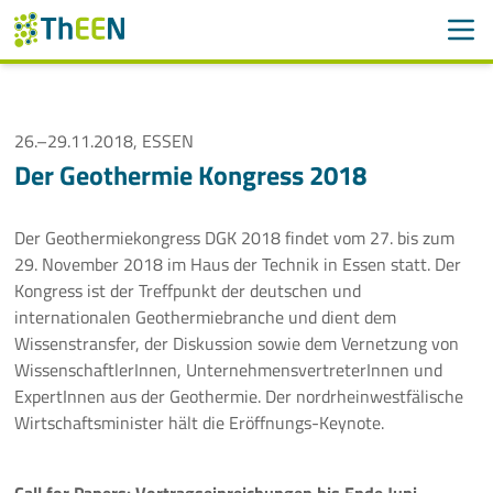
Men
Suchen
Suche
Navigation überspringen
26.–29.11.2018, ESSEN
ThEEN
Der Geothermie Kongress 2018
Services
Der Geothermiekongress DGK 2018 findet vom 27. bis zum
Mitglieder
29. November 2018 im Haus der Technik in Essen statt. Der
Kongress ist der Treffpunkt der deutschen und
Aktivitäten
internationalen Geothermiebranche und dient dem
Wissenstransfer, der Diskussion sowie dem Vernetzung von
Veranstaltungen
WissenschaftlerInnen, UnternehmensvertreterInnen und
ExpertInnen aus der Geothermie. Der nordrheinwestfälische
Wirtschaftsminister hält die Eröffnungs-Keynote.
Aktuelle Termine
Thüringer Wärmetagung 2026