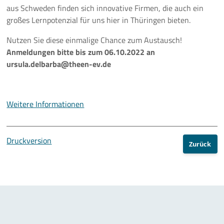
aus Schweden finden sich innovative Firmen, die auch ein
10 Jahre ThEEN-Jubiläum
großes Lernpotenzial für uns hier in Thüringen bieten.
Nutzen Sie diese einmalige Chance zum Austausch!
Auftaktveranstaltung Stakeholderprozess
Anmeldungen bitte bis zum 06.10.2022 an
ursula.delbarba@theen-ev.de
ThEEN-Fachforum
ThEEN-Innovationsdialog
Weitere Informationen
ThEEN-Kongress
ThEEN-Talk
Druckversion
Zurück
Politische Formate
Presseevents
Aktuelles