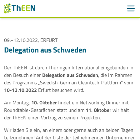
Men
Suchen
Suche
Navigation überspringen
09.–12.10.2022, ERFURT
ThEEN
Delegation aus Schweden
Services
Der ThEEN ist durch Thüringen International eingebunden in
Mitglieder
den Besuch einer
Delegation aus Schweden
, die im Rahmen
des Programms „Swedish-German Cleantech Plattform“ vom
Aktivitäten
10-12.10.2022
Erfurt besuchen wird.
Am Montag,
10. Oktober
findet ein Networking Dinner mit
Veranstaltungen
Roundtable-Gesprächen statt und am
11. Oktober
wir hält
der ThEEN einen Vortrag zu seinen Projekten.
Aktuelle Termine
Wir laden Sie ein, an einem oder gerne auch an beiden Tagen
Thüringer Wärmetagung 2026
teilzunehmen! Auf der Liste der teilnehmenden Unternehmen