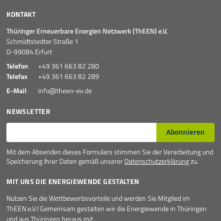
Mehr
KONTAKT
Thüringer Erneuerbare Energien Netzwerk (ThEEN) e.V.
Schmidtstedter Straße 1
D-99084 Erfurt
Telefon
+49 361 663 82 280
Telefax
+49 361 663 82 289
E-Mail
info@theen-ev.de
NEWSLETTER
E-Mail*
Abonnieren
Mit dem Absenden dieses Formulars stimmen Sie der Verarbeitung und
Speicherung Ihrer Daten gemäß unserer
Datenschutzerklärung
zu.
MIT UNS DIE ENERGIEWENDE GESTALTEN
Nutzen Sie die Wettbewerbsvorteile und werden Sie Mitglied im
ThEEN e.V.! Gemeinsam gestalten wir die Energiewende in Thüringen
und aus Thüringen heraus mit.