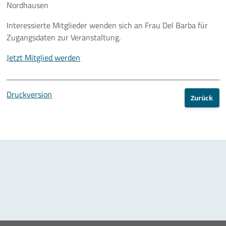
Nordhausen
10 Jahre ThEEN-Jubiläum
Interessierte Mitglieder wenden sich an Frau Del Barba für
Zugangsdaten zur Veranstaltung.
Auftaktveranstaltung Stakeholderprozess
Jetzt Mitglied werden
ThEEN-Fachforum
ThEEN-Innovationsdialog
Druckversion
Zurück
ThEEN-Kongress
ThEEN-Talk
Politische Formate
Presseevents
Aktuelles