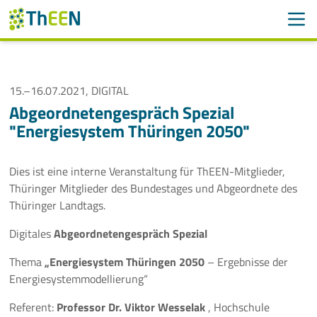
Men
Suchen
Suche
Navigation überspringen
15.–16.07.2021, DIGITAL
ThEEN
Abgeordnetengespräch Spezial
"Energiesystem Thüringen 2050"
Services
Mitglieder
Dies ist eine interne Veranstaltung für ThEEN-Mitglieder,
Thüringer Mitglieder des Bundestages und Abgeordnete des
Aktivitäten
Thüringer Landtags.
Digitales
Abgeordnetengespräch Spezial
Veranstaltungen
Thema
„Energiesystem Thüringen 2050
– Ergebnisse der
Aktuelle Termine
Energiesystemmodellierung“
Referent:
Professor Dr. Viktor Wesselak
, Hochschule
Thüringer Wärmetagung 2026