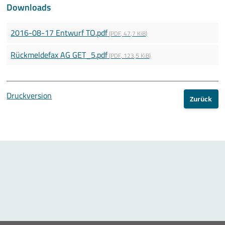
Downloads
10 Jahre ThEEN-Jubiläum
2016-08-17 Entwurf TO.pdf
(
PDF
,
47,7 KiB
)
Auftaktveranstaltung Stakeholderprozess
Rückmeldefax AG GET_5.pdf
(
PDF
,
123,5 KiB
)
ThEEN-Fachforum
ThEEN-Innovationsdialog
Druckversion
Zurück
ThEEN-Kongress
ThEEN-Talk
Politische Formate
Presseevents
Aktuelles