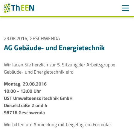
Men
Suchen
Suche
Navigation überspringen
29.08.2016, GESCHWENDA
ThEEN
AG Gebäude- und Energietechnik
Services
Wir laden Sie herzlich zur 5. Sitzung der Arbeitsgruppe
Mitglieder
Gebäude- und Energietechnik ein:
Montag, 29.08.2016
Aktivitäten
10:00 - 13:00 Uhr
UST Umweltsensortechnik GmbH
Veranstaltungen
Dieselstraße 2 und 4
98716 Geschwenda
Aktuelle Termine
Wir bitten um Anmeldung mit beigefügtem Formular.
Thüringer Wärmetagung 2026