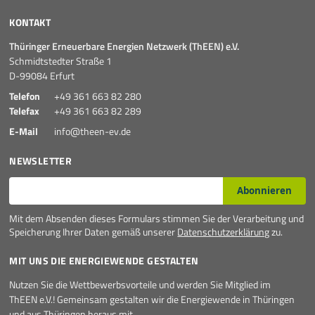
Mehr
KONTAKT
Thüringer Erneuerbare Energien Netzwerk (ThEEN) e.V.
Schmidtstedter Straße 1
D-99084 Erfurt
Telefon
+49 361 663 82 280
Telefax
+49 361 663 82 289
E-Mail
info@theen-ev.de
NEWSLETTER
E-Mail*
Abonnieren
Mit dem Absenden dieses Formulars stimmen Sie der Verarbeitung und
Speicherung Ihrer Daten gemäß unserer
Datenschutzerklärung
zu.
MIT UNS DIE ENERGIEWENDE GESTALTEN
Nutzen Sie die Wettbewerbsvorteile und werden Sie Mitglied im
ThEEN e.V.! Gemeinsam gestalten wir die Energiewende in Thüringen
und aus Thüringen heraus mit.