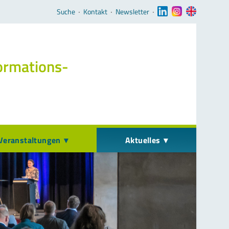
Navigation überspringen
Suche
‧
Kontakt
‧
Newsletter
‧
ormations­
Veranstaltungen
Aktuelles