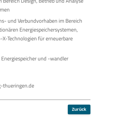
m Bereich Design, Betrieb und Analyse
temen
ons- und Verbundvorhaben im Bereich
tionären Energiespeichersystemen,
X-Technologien für erneuerbare
r Energiespeicher und -wandler
g-thueringen.de
Zurück