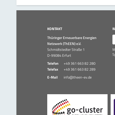
KONTAKT
N
E
Thüringer Erneuerbare Energien
Netzwerk (ThEEN) e.V.
Schmidtstedter Straße 1
M
S
D-99084 Erfurt
Telefon
+49 361 663 82 280
Telefax
+49 361 663 82 289
E-Mail
info@theen-ev.de