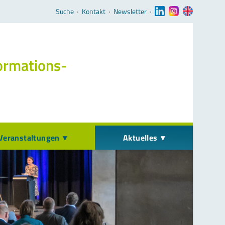
Navigation überspringen
Suche
‧
Kontakt
‧
Newsletter
‧
ormations­
Veranstaltungen
Aktuelles