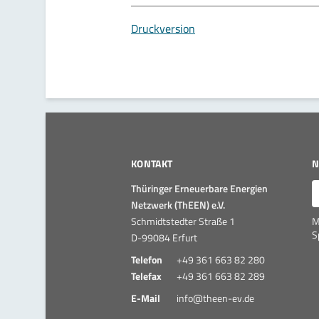
Druckversion
KONTAKT
N
E
Thüringer Erneuerbare Energien
Netzwerk (ThEEN) e.V.
Schmidtstedter Straße 1
M
S
D-99084 Erfurt
Telefon
+49 361 663 82 280
Telefax
+49 361 663 82 289
E-Mail
info@theen-ev.de