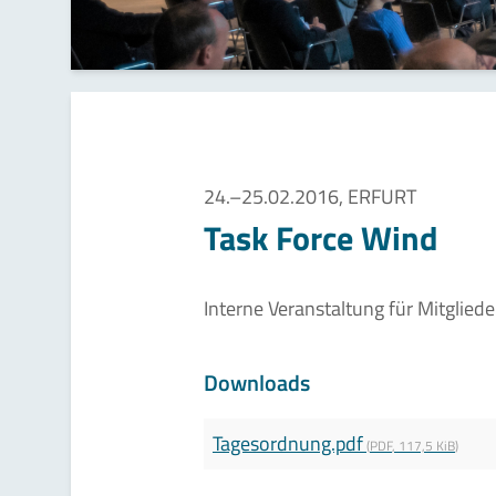
24.–25.02.2016, ERFURT
Task Force Wind
Interne Veranstaltung für Mitgliede
Downloads
Tagesordnung.pdf
(
PDF
,
117,5 KiB
)