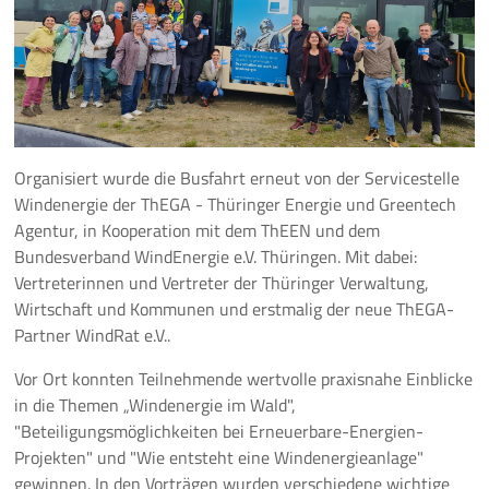
Pressemeldungen
Branchenmeldungen
Statements
Organisiert wurde die Busfahrt erneut von der Servicestelle
Positionen
Windenergie der ThEGA - Thüringer Energie und Greentech
Agentur, in Kooperation mit dem ThEEN und dem
Jobs
Bundesverband WindEnergie e.V. Thüringen. Mit dabei:
Vertreterinnen und Vertreter der Thüringer Verwaltung,
Mediathek
Wirtschaft und Kommunen und erstmalig der neue ThEGA-
Partner WindRat e.V..
Akkreditierung
Vor Ort konnten Teilnehmende wertvolle praxisnahe Einblicke
in die Themen „Windenergie im Wald",
Mehr
"Beteiligungsmöglichkeiten bei Erneuerbare-Energien-
Projekten" und "Wie entsteht eine Windenergieanlage"
gewinnen. In den Vorträgen wurden verschiedene wichtige