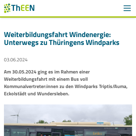
Men
Suchen
Suche
Weiterbildungsfahrt Windenergie:
Navigation überspringen
Unterwegs zu Thüringens Windparks
ThEEN
Services
03.06.2024
Mitglieder
Am 30.05.2024 ging es im Rahmen einer
Weiterbildungsfahrt mit einem Bus voll
Aktivitäten
Kommunalvertreter:innen zu den Windparks Triptis/Auma,
Eckolstädt und Wundersleben.
Veranstaltungen
Aktuelles
Meldungen