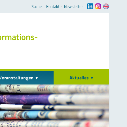
Navigation überspringen
Suche
‧
Kontakt
‧
Newsletter
‧
ormations­
Veranstaltungen
Aktuelles