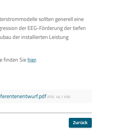
rstrommodelle sollten generell eine
gression der EEG-Förderung der tiefen
bau der installierten Leistung
 finden Sie
hier
.
erentenentwurf.pdf
(
PDF
,
46,7 KiB
)
Zurück