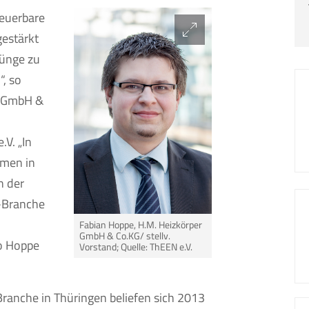
neuerbare
estärkt
rünge zu
“, so
r GmbH &
V. „In
hmen in
n der
-Branche
Fabian Hoppe, H.M. Heizkörper
GmbH & Co.KG/ stellv.
o Hoppe
Vorstand; Quelle: ThEEN e.V.
ranche in Thüringen beliefen sich 2013