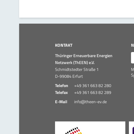
KONTAKT
N
E
Thüringer Erneuerbare Energien
Netzwerk (ThEEN) e.V.
Schmidtstedter Straße 1
M
S
D-99084 Erfurt
Telefon
+49 361 663 82 280
Telefax
+49 361 663 82 289
E-Mail
info@theen-ev.de