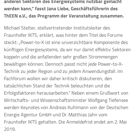
anderen Sektoren des Energiesystems nutzbar gemacht
werden kann,“ fasst Jana Liebe, Geschäftsführerin des
Pressemeldungen
ThEEN e.V., das Programm der Veranstaltung zusammen.
Branchenmeldungen
Michael Stelter, stellvertretender Institutsleiter des
Fraunhofer IKTS, erklärt, was hinter dem Titel des Forums
Statements
steckt: „Power-to-X ist eine unverzichtbare Komponente des
künftigen Energiesystems, da wir nur damit effektiv Sektoren
Positionen
koppeln und die anfallenden sehr großen Strommengen
bewältigen können. Dennoch passt nicht jede Power-to-X-
Jobs
Technik zu jeder Region und zu jedem Anwendungsfall. Im
Fachforum wollen wir daher kritisch diskutieren, den
Mediathek
tatsächlichen Stand der Technik beleuchten und die
Erfolgsfaktoren herausarbeiten.“ Neben einem Grußwort von
Akkreditierung
Wirtschafts- und Wissenschaftsminister Wolfgang Tiefensee
werden Keynotes von Andreas Kuhlmann von der Deutschen
Mehr
Energie Agentur GmbH und Dr. Matthias Jahn vom
Fraunhofer IKTS gehalten. Die Anmeldefrist endet am 2. Mai
2019.