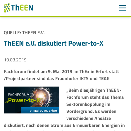
Men
Suchen
Suche
QUELLE: THEEN E.V.
Navigation überspringen
ThEEN
ThEEN e.V. diskutiert Power-to-X
Services
19.03.2019
Mitglieder
Fachforum findet am 9. Mai 2019 im ThEx in Erfurt statt
/Projektpartner sind das Fraunhofer IKTS und TEAG
Aktivitäten
„Beim diesjährigen ThEEN-
Fachforum steht das Thema
Veranstaltungen
Sektorenkopplung im
Vordergrund. Es werden
Aktuelles
verschiedene Ansätze
diskutiert, nach denen Strom aus Erneuerbaren Energien in
Meldungen