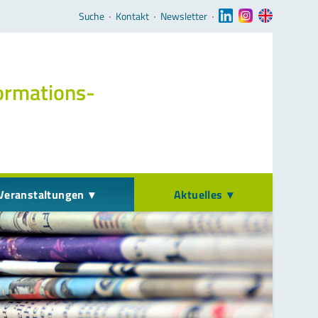
Navigation überspringen
Suche
‧
Kontakt
‧
Newsletter
‧
ormations­
Veranstaltungen
Aktuelles