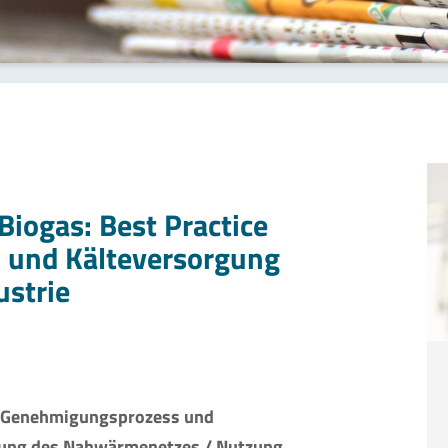
Biogas: Best Practice
 und Kälteversorgung
ustrie
t Genehmigungsprozess und
erung des Nahwärmenetzes / Nutzung