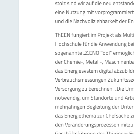
stolz sind wir auf die neu entstan
eine Nutzung mit vorprogrammierte
und die Nachvollziehbarkeit der En
ThEEN fungiert im Projekt als Mult
Hochschule für die Anwendung be
sogenannte „Z.ENO Tool“ ermöglich
der Chemie-, Metall-, Maschinenba
das Energiesystem digital abzubild
Verbrauchsmessungen Zukunftsszen
Versorgung zu berechnen. „Die Ums
notwendig, um Standorte und Arbei
mehrjährigen Begleitung der Untern
das Energiethema zur Chefsache zu
den Veränderungsprozessen mitzun
Geschäftsführerin des Thüringer 