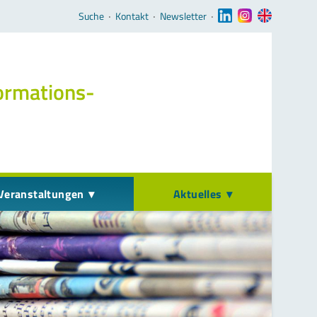
Navigation überspringen
Suche
‧
Kontakt
‧
Newsletter
‧
ormations­
Veranstaltungen
Aktuelles