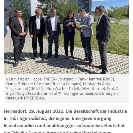
Pressemeldungen
Branchenmeldungen
Statements
Positionen
Jobs
v.l.n.r.: Fabian Hoppe (ThEEN-Vorstand), Frank Hummel (BWE),
Mediathek
Daniel Störzner (Vorstand Tridelta Campus), Ministerin Anja
Siegesmund (TMUEN), Rico Wachs (Tridelta Weichferrite), Prof. Dr.
Ingolf Voigt (Fraunhofer IKTS)
© Thüringer Erneuerbare Energien
Akkreditierung
Netzwerk (ThEEN) e.V.
Hermsdorf, 29. August 2022: Die Bereitschaft der Industrie
Mehr
in Thüringen wächst, die eigene Energieversorgung
klimafreundlich und unabhängiger aufzustellen. Heute hat
der Tridelta Campus Hermsdorf seine Vorstellungen