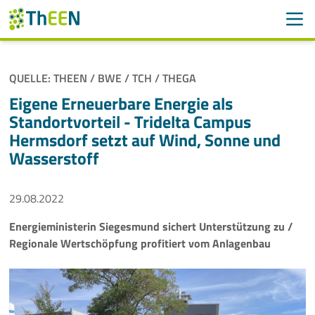
Men
Suchen
Suche
QUELLE: THEEN / BWE / TCH / THEGA
Navigation überspringen
ThEEN
Eigene Erneuerbare Energie als
Standortvorteil - Tridelta Campus
Services
Hermsdorf setzt auf Wind, Sonne und
Wasserstoff
Mitglieder
29.08.2022
Aktivitäten
Energieministerin Siegesmund sichert Unterstützung zu /
Veranstaltungen
Regionale Wertschöpfung profitiert vom Anlagenbau
Aktuelles
Meldungen