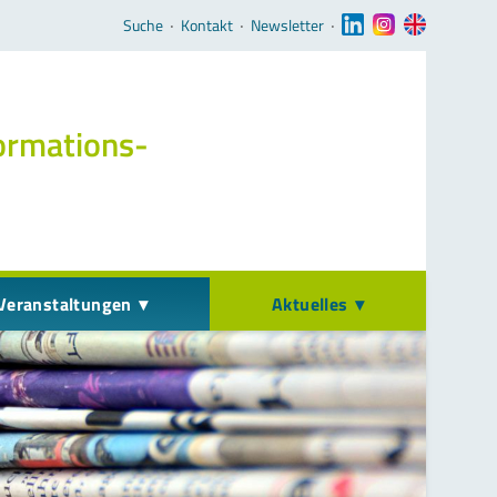
Navigation überspringen
Suche
‧
Kontakt
‧
Newsletter
‧
ormations­
Veranstaltungen
Aktuelles