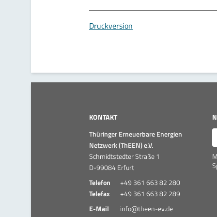
Druckversion
KONTAKT
N
E
Thüringer Erneuerbare Energien
Netzwerk (ThEEN) e.V.
Schmidtstedter Straße 1
M
S
D-99084 Erfurt
Telefon
+49 361 663 82 280
Telefax
+49 361 663 82 289
E-Mail
info@theen-ev.de