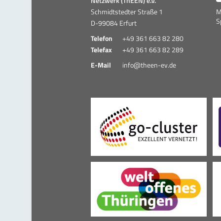
Netzwerk (ThEEN) e.V.
Schmidtstedter Straße 1
M
S
D-99084 Erfurt
Telefon
+49 361 663 82 280
Telefax
+49 361 663 82 289
E-Mail
info@theen-ev.de