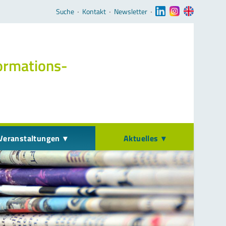
Navigation überspringen
Suche
‧
Kontakt
‧
Newsletter
‧
ormations­
Veranstaltungen
Aktuelles