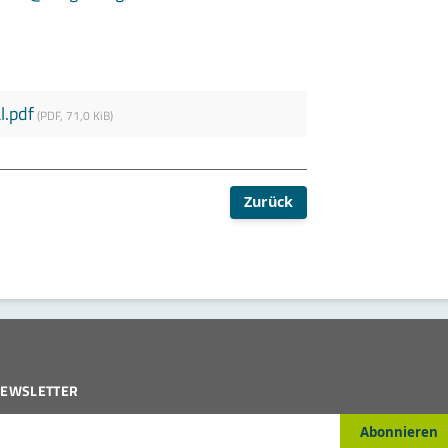
l.pdf
(
PDF
,
71,0 KiB
)
Zurück
EWSLETTER
-Mail*
Abonnieren