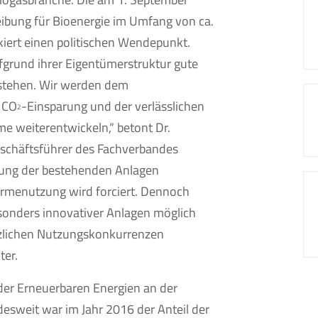
bung für Bioenergie im Umfang von ca.
iert einen politischen Wendepunkt.
grund ihrer Eigentümerstruktur gute
stehen. Wir werden dem
 CO
-Einsparung und der verlässlichen
2
e weiterentwickeln,“ betont Dr.
schäftsführer des Fachverbandes
rung der bestehenden Anlagen
Wärmenutzung wird forciert. Dennoch
sonders innovativer Anlagen möglich
tzlichen Nutzungskonkurrenzen
ter.
 der Erneuerbaren Energien an der
esweit war im Jahr 2016 der Anteil der