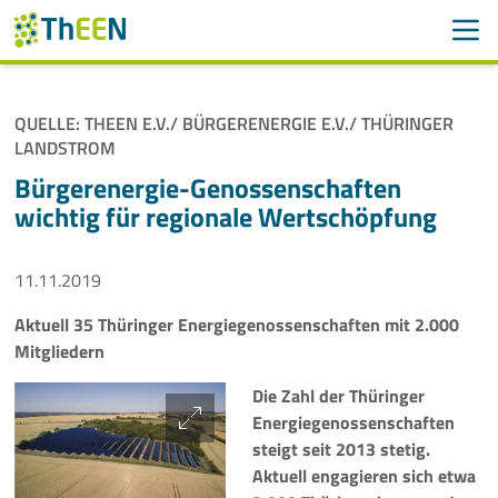
Men
Suchen
Suche
QUELLE: THEEN E.V./ BÜRGERENERGIE E.V./ THÜRINGER
Navigation überspringen
LANDSTROM
ThEEN
Bürgerenergie-Genossenschaften
Services
wichtig für regionale Wertschöpfung
Mitglieder
11.11.2019
Aktivitäten
Aktuell 35 Thüringer Energiegenossenschaften mit 2.000
Mitgliedern
Veranstaltungen
Die Zahl der Thüringer
Energiegenossenschaften
Aktuelles
steigt seit 2013 stetig.
Aktuell engagieren sich etwa
Meldungen