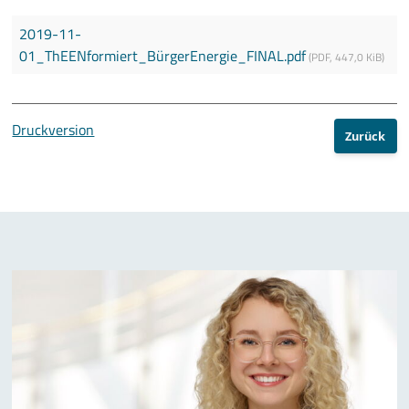
2019-11-
01_ThEENformiert_BürgerEnergie_FINAL.pdf
(
PDF
,
447,0 KiB
)
Druckversion
Zurück