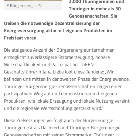
2.000 Thüringerinnen und
© Bürgerenergie e.V.
Thüringer in mehr als 30
Pressemeldungen
Genossenschaften. Sie
treiben die notwendige Dezentralisierung der
Branchenmeldungen
Energieversorgung aktiv mit eigenen Produkten im
Freistaat voran.
Statements
Die steigende Anzahl der Bürgerenergieunternehmen
Positionen
ermöglicht zuverlässigere Stromerzeugung, höhere
Wirtschaftlichkeit und Partizipation. ThEEN-
Jobs
Geschäftsführerin Jana Liebe lobt diese Tendenz: „Wir
befinden uns mitten in der zweiten Phase der Energiewende.
Mediathek
Thüringer Bürgerenergie-Genossenschaften zeigen einen
partizipativen Weg auf und demonstrieren mit eigenen
Akkreditierung
Produkten, wie lokale Erzeugung und lokale Nutzung vereint
und die regionale Wertschöpfung gestärkt wird.“
Mehr
Diese Zielsetzungen verfolgt auch der BürgerEnergie
Thüringen e.V. als Dachverband Thüringer Bürgerenergie-
Genossenschaften mit seiner Strommarke „Thüringer