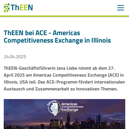
Men
Suchen
Suche
ThEEN bei ACE - Americas
Navigation überspringen
Competitiveness Exchange in Illinois
ThEEN
Services
24.04.2025
Mitglieder
ThEEN-Geschäftsführerin Jana Liebe nimmt ab dem 27.
April 2025 am Americas Competitiveness Exchange (ACE) in
Aktivitäten
Illinois, USA teil. Das ACE-Programm fördert internationalen
Austausch und Zusammenarbeit zu innovativen Themen.
Veranstaltungen
Aktuelles
Meldungen