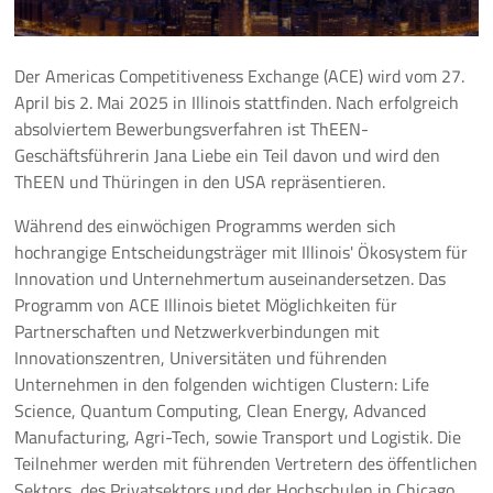
Pressemeldungen
Der Americas Competitiveness Exchange (ACE) wird vom 27.
Branchenmeldungen
April bis 2. Mai 2025 in Illinois stattfinden. Nach erfolgreich
absolviertem Bewerbungsverfahren ist ThEEN-
Statements
Geschäftsführerin Jana Liebe ein Teil davon und wird den
ThEEN und Thüringen in den USA repräsentieren.
Positionen
Während des einwöchigen Programms werden sich
hochrangige Entscheidungsträger mit Illinois' Ökosystem für
Jobs
Innovation und Unternehmertum auseinandersetzen. Das
Programm von ACE Illinois bietet Möglichkeiten für
Mediathek
Partnerschaften und Netzwerkverbindungen mit
Innovationszentren, Universitäten und führenden
Akkreditierung
Unternehmen in den folgenden wichtigen Clustern: Life
Science, Quantum Computing, Clean Energy, Advanced
Mehr
Manufacturing, Agri-Tech, sowie Transport und Logistik. Die
Teilnehmer werden mit führenden Vertretern des öffentlichen
Sektors, des Privatsektors und der Hochschulen in Chicago,