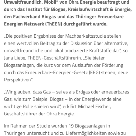
Umweltfreundlich, Mobil“ von Ohra Energie beauftragt und
durch das Institut für Biogas, Kreislaufwirtschaft & Energie,
Pressemeldungen
den Fachverband Biogas und das Thüringer Erneuerbare
Energien Netzwerk (ThEEN) durchgeführt wurde.
Branchenmeldungen
„Die positiven Ergebnisse der Machbarkeitsstudie stellen
Statements
einen wertvollen Beitrag zu der Diskussion über alternative,
umweltfreundliche und lokal produzierte Kraftstoffe dar“, so
Positionen
Jana Liebe, ThEEN-Geschäftsführerin. „Sie bieten
Biogasanlagen, die kurz vor dem Auslaufen der Förderung
Jobs
durch das Erneuerbare-Energien-Gesetz (EEG) stehen, neue
Perspektiven“.
Mediathek
„Wir glauben, dass Gas – sei es als Erdgas oder erneuerbares
Gas, wie zum Beispiel Biogas – in der Energiewende eine
Akkreditierung
wichtige Rolle spielen wird“, erklärt Michael Fischer,
Geschäftsführer der Ohra Energie.
Mehr
Im Rahmen der Studie wurden 19 Biogasanlagen in
Thüringen untersucht und zu Liefermöglichkeiten sowie zu