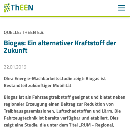
Men
Suchen
Suche
QUELLE: THEEN E.V.
Navigation überspringen
ThEEN
Biogas: Ein alternativer Kraftstoff der
Zukunft
Services
22.01.2019
Mitglieder
Ohra Energie-Machbarkeitsstudie zeigt: Biogas ist
Aktivitäten
Bestandteil zukünftiger Mobilität
Veranstaltungen
Biogas ist als Fahrzeugtreibstoff geeignet und bietet neben
regionaler Erzeugung einen Beitrag zur Reduktion von
Aktuelles
Treibhausgasemissionen, Luftschadstoffen und Lärm. Die
Fahrzeugtechnik ist bereits verfügbar und etabliert. Dies
zeigt eine Studie, die unter dem Titel „RUM - Regional,
Meldungen